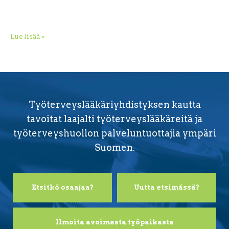
Lue lisää »
Työterveyslääkäriyhdistyksen kautta
tavoitat laajalti työterveyslääkäreitä ja
työterveyshuollon palveluntuottajia ympäri
Suomen.
Etsitkö osaajaa?
Uutta etsimässä?
Ilmoita avoimesta työpaikasta