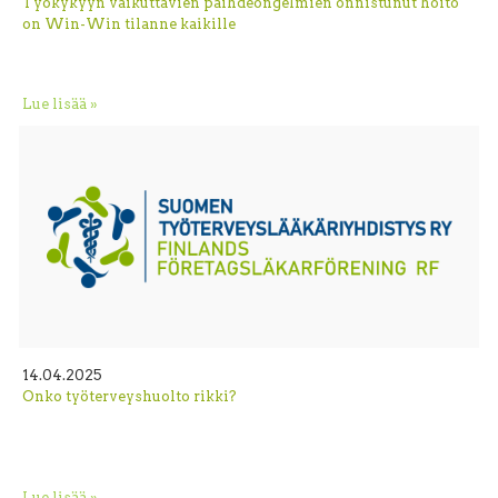
Työkykyyn vaikuttavien päihdeongelmien onnistunut hoito
on Win-Win tilanne kaikille
Lue lisää »
14.04.2025
Onko työterveyshuolto rikki?
Lue lisää »