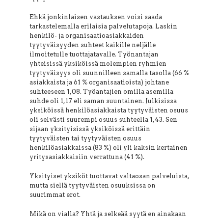
Ehkä jonkinlaisen vastauksen voisi saada
tarkastelemalla erilaisia palvelutapoja. Laskin
henkilö- ja organisaatioasiakkaiden
tyytyväisyyden suhteet kaikille neljälle
ilmoitetulle tuottajatavalle. Työnantajan
yhteisissä yksiköissä molempien ryhmien
tyytyväisyys oli suunnilleen samalla tasolla (66 %
asiakkaista ja 61 % organisaatioista) johtane
suhteeseen 1,08. Työantajien omilla asemilla
suhde oli 1,17 eli saman suuntainen. Julkisissa
yksiköissä henkilöasiakkaista tyytyväisten osuus
oli selvästi suurempi osuus suhteella 1,43. Sen
sijaan yksityisissä yksiköissä erittäin
tyytyväisten tai tyytyväisten osuus
henkilöasiakkaissa (83 %) oli yli kaksin kertainen
yritysasiakkaisiin verrattuna (41 %).
Yksityiset yksiköt tuottavat valtaosan palveluista,
mutta siellä tyytyväisten osuuksissa on
suurimmat erot.
Mikä on vialla? Yhtä ja selkeää syytä en ainakaan