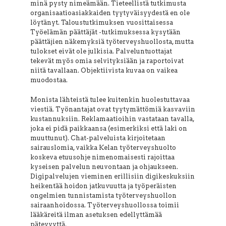
minä pysty nimeämään. Tieteellistä tutkimusta
organisaatioasiakkaiden tyytyväisyydestä en ole
löytänyt. Taloustutkimuksen vuosittaisessa
Työelämän päättäjät -tutkimuksessa kysytään
päättäjien näkemyksiä työterveyshuollosta, mutta
tulokset eivät ole julkisia. Palveluntuottajat
tekevät myös omia selvityksiään ja raportoivat
niitä tavallaan. Objektiivista kuvaa on vaikea
muodostaa.
Monista lähteistä tulee kuitenkin huolestuttavaa
viestiä. Työnantajat ovat tyytymättömiä kasvaviin
kustannuksiin. Reklamaatioihin vastataan tavalla,
joka ei pidä paikkaansa (esimerkiksi että laki on
muuttunut). Chat-palveluista kirjoitetaan
sairauslomia, vaikka Kelan työterveyshuolto
koskeva etuusohje nimenomaisesti rajoittaa
kyseisen palvelun neuvontaan ja ohjaukseen.
Digipalvelujen vieminen erillisiin digikeskuksiin
heikentää hoidon jatkuvuutta ja työperäisten
ongelmien tunnistamista työterveyshuollon
sairaanhoidossa. Työterveyshuollossa toimii
lääkäreitä ilman asetuksen edellyttämää
pätevyyttä.