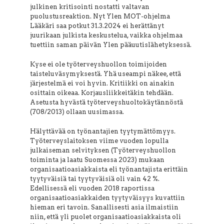
julkinen kritisointi nostatti valtavan
puolustusreaktion. Nyt Ylen MOT-ohjelma
Lääkäri saa potkut 31.3.2024 ei herättänyt
juurikaan julkista keskustelua, vaikka ohjelmaa
tuettiin saman päivän Ylen pääuutislähetyksessä.
Kyse ei ole työterveyshuollon toimijoiden
taisteluväsymyksestä. Yhä useampi näkee, että
järjestelmä ei voi hyvin. Kritiikki on ainakin
osittain oikeaa. Korjausliikkeitäkin tehdään.
Asetusta hyvästä työterveyshuoltokäytännöstä
(708/2013) ollaan uusimassa.
Hälyttävää on työnantajien tyytymättömyys.
Työterveyslaitoksen viime vuoden lopulla
julkaiseman selvityksen (Työterveyshuollon
toiminta ja laatu Suomessa 2023) mukaan
organisaatioasiakkaista eli työnantajista erittäin
tyytyväisiä tai tyytyväisiä oli vain 42 %.
Edellisessä eli vuoden 2018 raportissa
organisaatioasiakkaiden tyytyväisyys kuvattiin
hieman eri tavoin. Sanallisesti asia ilmaistiin
niin, että yli puolet organisaatioasiakkaista oli