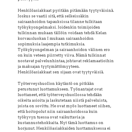
Henkilöasiakkaat pyritään pitämään tyytyväisinä.
Joskus se vaatii sitä, että selkeissäkin
sairaanhoidon tapauksissa tilanne tulkitaan
työkykyongelmaksi. Joidenkin toimijoiden
tulkinnan mukaan tällöin voidaan tehdä Kelan
korvausluokan I mukaan sairaanhoidon
sopimuksia laajempia tutkimuksia.
Työkykyongelman ja sairaanhoidon välinen ero
on kuin veteen piirretty viiva. Nämä tulkinnat
nostavat palvelunhintaa, johtavat reklamaatioihin
ja maksajan tyytymättömyyteen.
Henkilöasiakkaat sen sijaan ovat tyytyväisiä.
Työterveyshuollon käytäntö on pitkään
perustunut luottamukseen. Työnantajat ovat
luottaneet, että työterveyshuollossa tehdään
oikeita asioita ja laskutetaan niistä palveluista,
joista on sovittu. He ovat myös luottaneet siihen,
että hoitopolut niin sairaanhoidossa kuin
työkyvyn tuessa ovat vaikuttavia ja
kustannustehokkaita. Nyt tämä luottamus on
horjunut. Henkilöasiakkaiden luottamuksessa ei