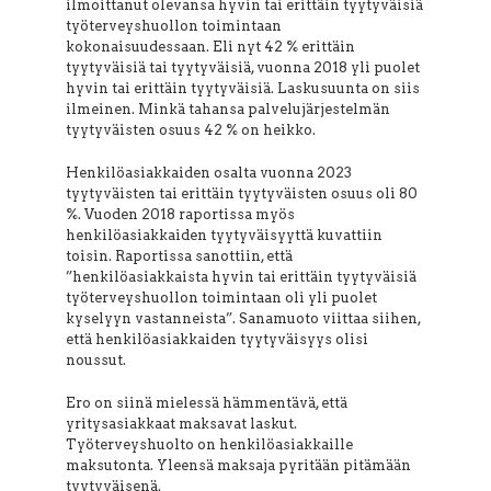
ilmoittanut olevansa hyvin tai erittäin tyytyväisiä
työterveyshuollon toimintaan
kokonaisuudessaan. Eli nyt 42 % erittäin
tyytyväisiä tai tyytyväisiä, vuonna 2018 yli puolet
hyvin tai erittäin tyytyväisiä. Laskusuunta on siis
ilmeinen. Minkä tahansa palvelujärjestelmän
tyytyväisten osuus 42 % on heikko.
Henkilöasiakkaiden osalta vuonna 2023
tyytyväisten tai erittäin tyytyväisten osuus oli 80
%. Vuoden 2018 raportissa myös
henkilöasiakkaiden tyytyväisyyttä kuvattiin
toisin. Raportissa sanottiin, että
”henkilöasiakkaista hyvin tai erittäin tyytyväisiä
työterveyshuollon toimintaan oli yli puolet
kyselyyn vastanneista”. Sanamuoto viittaa siihen,
että henkilöasiakkaiden tyytyväisyys olisi
noussut.
Ero on siinä mielessä hämmentävä, että
yritysasiakkaat maksavat laskut.
Työterveyshuolto on henkilöasiakkaille
maksutonta. Yleensä maksaja pyritään pitämään
tyytyväisenä.