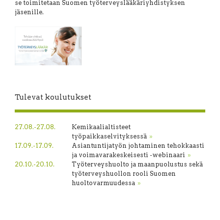
se toimitetaan Suomen työterveys­lääkäri­yhdistyksen
jäsenille.
Tulevat koulutukset
27.08.-27.08.
Kemikaalialtisteet
työpaikkaselvityksessä
»
17.09.-17.09.
Asiantuntijatyön johtaminen tehokkaasti
ja voimavarakeskeisesti -webinaari
»
20.10.-20.10.
Työterveyshuolto ja maanpuolustus sekä
työterveyshuollon rooli Suomen
huoltovarmuudessa
»