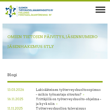
OMIEN TIETOJEN PÄIVITYS, JÄSENNUMERO
JÄSENHAKEMUS STLY
Blogi
13.03.2026
Lakisääteinen työterveyshuoltosopimus
– mihin työnantaja sitoutuu?
»
16.11.2025
Yrittäjillä on työterveyshuolto-ohjelma –
ja hyvä niin
»
11.11.2025
Työterveyshuollon tulevaisuus