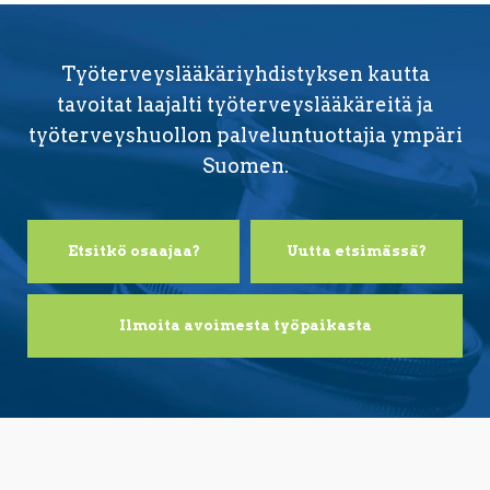
Työterveyslääkäriyhdistyksen kautta
tavoitat laajalti työterveyslääkäreitä ja
työterveyshuollon palveluntuottajia ympäri
Suomen.
Etsitkö osaajaa?
Uutta etsimässä?
Ilmoita avoimesta työpaikasta