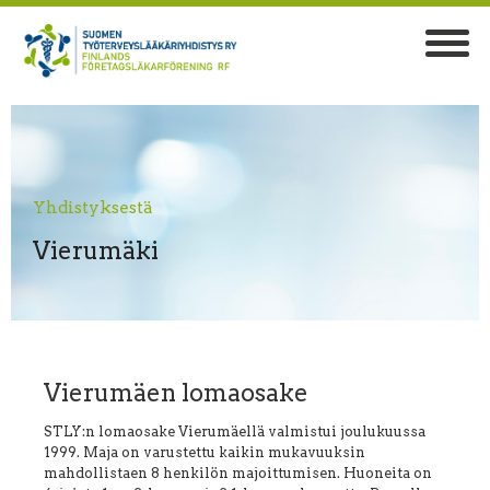
Yhdistyksestä
Vierumäki
Vierumäen lomaosake
STLY:n lomaosake Vierumäellä valmistui joulukuussa
1999. Maja on varustettu kaikin mukavuuksin
mahdollistaen 8 henkilön majoittumisen. Huoneita on