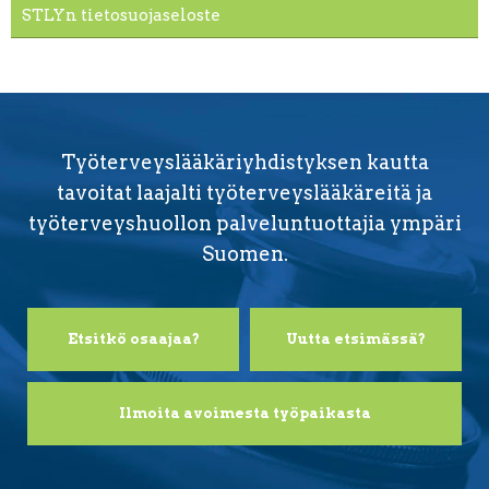
STLYn tietosuojaseloste
Työterveyslääkäriyhdistyksen kautta
tavoitat laajalti työterveyslääkäreitä ja
työterveyshuollon palveluntuottajia ympäri
Suomen.
Etsitkö osaajaa?
Uutta etsimässä?
Ilmoita avoimesta työpaikasta