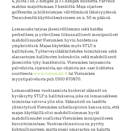
4, joista 1 on 2-hengen ja 3 1-hengen huonetta. Parvelle
mahtuu majoittumaan 3 henkilöä. Maja sijaitsee
golfkentän ja hiihtolatujen välittömässä läheisyydessä.
Tenniskenttä käyttöoikeuksineen on n. 50 m päässä.
Lomaosake tarjoaa jäsenistöllemme sekä heidän
perheilleen ja ystävilleen liikunnallisesti monipuoliset
mahdollisuudet Vierumäen hyvin hoidetussa
ympäristössä. Majaa käytetään myös STLY:n
hallituksen, Työterveyslääkärilehden toimituksen sekä
alaosastojen hallitusten kokouksiin sekä mahdollisesti
jäsenistön tyky-hankkeisiin. Vierumäen tarjoamista
palveluista, sijainnista, ajo-ohjeista jne. saat lisätietoa
osoitteesta
www.vierumaki.fi
tai Vierumäen
myyntipalvelusta puh 0300 870870.
Lomaosakkeen vuokraamista koskevat säännöt on
hyväksytty STLY:n hallituksessa, joka on lomaosakkeen
toimintaa valvova ylin elin. Säännöstö on laadittu
yhteistyössä Vierumäen urheiluopiston kanssa niin, että
majan käyttäjillä olisi mahdollisimman hyvät
mahdollisuudet osallistua Vierumäen monipuoliseen
kurssitoimintaan. Vuokraushinnoissa on pyritty
kohtuullisuuteen, mutta pieni omavastuu on haluttu