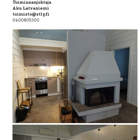
Toiminnanjohtaja
Aku Latvaniemi
toimisto@stly.fi
0400805300