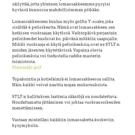
säilyttää, jotta yhteinen lomaosakkeemme pysyisi
hyvässä kunnossa mahdollisimman pitkään.
Lomaosakkeeseen kuuluu myös golfin Y-osake, joka
sisältää 4 pelioikeutta. Nämä ovat lomaosakkeen sen
hetkisen vuokraajan käytössä. Vaihtopäivä perjantain
pelioikeudet kuuluvat ko. päivänä mökkiin saapujalle.
Mikäli vuokraaja ei käytä pelioikeuksia, ovat ne STLY:n
muiden jäsenten käytettävissä. Vapaina olevia
pelioikeuksia voi tiedustella caddie-masterin
toimistosta.
Vierumäki golf
Tupakointia ja kotieläimiä ei lomaosakkeessa sallita.
Näin kaikki voivat nauttia majan mukavuuksista.
STLY:n hallituksen laatimia sääntöjä on noudatettava.
Noudattamatta jättäminen voi johtaa vuokrausoikeuden
menettämiseen.
Vastaan mielelläni kaikkiin lomaosaketta koskeviin
kysymyksiin.