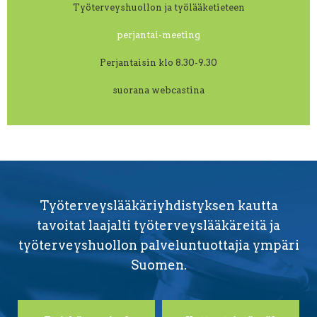
Työterveyshuollon ja työlääketieteen
perjantai-meeting
Perjantaisin klo 8.30-9.30
suorana webcastina
Työterveyslääkäriyhdistyksen kautta
tavoitat laajalti työterveyslääkäreitä ja
työterveyshuollon palveluntuottajia ympäri
Suomen.