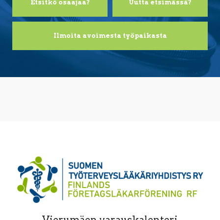
Etsitkö osaajaa?
Uutta etsimässä?
Ilmoita avoimesta työpaikasta