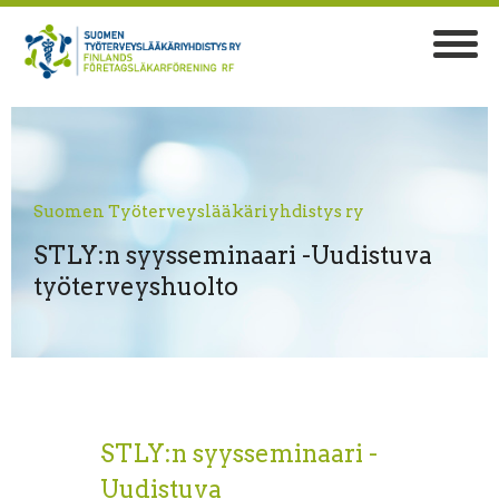
Suomen Työterveyslääkäriyhdistys ry
STLY:n syysseminaari -Uudistuva
työterveyshuolto
STLY:n syysseminaari -
Uudistuva