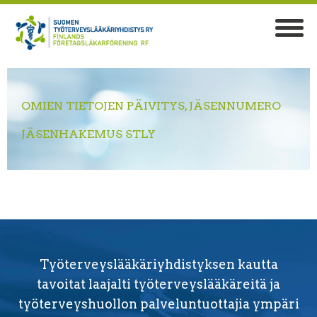
OMIEN TIETOJEN PÄIVITYS, JÄSENNUMERO
JÄSENHAKEMUS STLY
Työterveyslääkäriyhdistyksen kautta
tavoitat laajalti työterveyslääkäreitä ja
työterveyshuollon palveluntuottajia ympäri