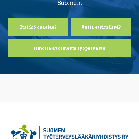
Suomen.
Etsitkö osaajaa?
Uutta etsimässä?
Ilmoita avoimesta työpaikasta