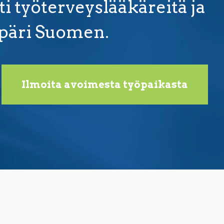
i työterveyslääkäreitä ja
mpäri Suomen.
Ilmoita avoimesta työpaikasta