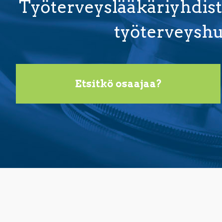
Työterveyslääkäriyhdisty
työterveyshu
Etsitkö osaajaa?