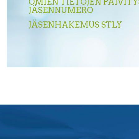
OMIEN TIETOJEN PÄIVITY
JÄSENNUMERO
JÄSENHAKEMUS STLY