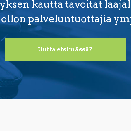
ksen kautta tavoitat laajalt
ollon palveluntuottajia y
Uutta etsimässä?