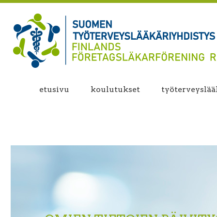
etusivu
koulutukset
työterveyslääk