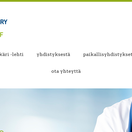
äri -lehti
yhdistyksestä
paikallisyhdistykse
ota yhteyttä