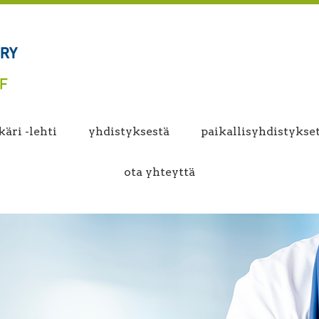
äri -lehti
yhdistyksestä
paikallisyhdistykse
ota yhteyttä