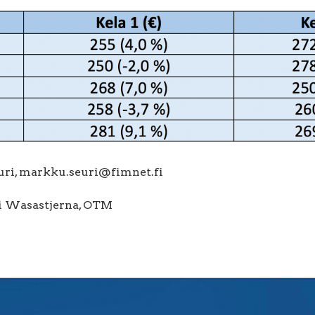
uri, markku.seuri@fimnet.fi
di Wasastjerna, OTM