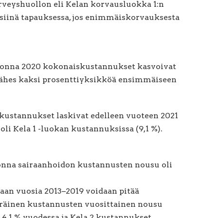
veyshuollon eli Kelan korvausluokka 1:n
 siinä tapauksessa, jos enimmäiskorvauksesta
uonna 2020 kokonaiskustannukset kasvoivat
lähes kaksi prosenttiyksikköä ensimmäiseen
 kustannukset laskivat edelleen vuoteen 2021
li Kela 1 -luokan kustannuksissa (9,1 %).
onna sairaanhoidon kustannusten nousu oli
kaan vuosia 2013–2019 voidaan pitää
äräinen kustannusten vuosittainen nousu
 4,1 % vuodessa ja Kela 2 kustannukset