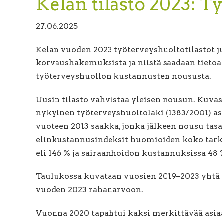
Kelan tilasto 2023: 
27.06.2025
Kelan vuoden 2023 työterveyshuoltotilastot ju
korvaushakemuksista ja niistä saadaan tietoa
työterveyshuollon kustannusten noususta.
Uusin tilasto vahvistaa yleisen nousun. Kuvas
nykyinen työterveyshuoltolaki (1383/2001) a
vuoteen 2013 saakka, jonka jälkeen nousu tas
elinkustannusindeksit huomioiden koko tarkas
eli 146 % ja sairaanhoidon kustannuksissa 48 
Taulukossa kuvataan vuosien 2019–2023 yhtä 
vuoden 2023 rahanarvoon.
Vuonna 2020 tapahtui kaksi merkittävää asiaa