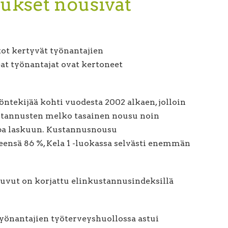
nukset nousivat
tot kertyvät työnantajien
at työnantajat ovat kertoneet
ntekijää kohti vuodesta 2002 alkaen, jolloin
ustannusten melko tasainen nousu noin
jopa laskuun. Kustannusnousu
eensä 86 %, Kela 1 -luokassa selvästi enemmän
uvut on korjattu elinkustannusindeksillä
yönantajien työterveyshuollossa astui