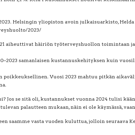
023. Helsingin yliopiston avoin julkaisuarkisto, Helda (
erveyshuolto/2023/
2021 aiheuttivat häiriön työterveyshuollon toimintaan 
0–2023 samanlaisen kustannuskehityksen kuin vuosill
in poikkeuksellinen. Vuosi 2023 mahtuu pitkän aikavä
na.
i? Jos se sitä oli, kustannukset vuonna 2024 tulisi kä
 tulevan palautteen mukaan, näin ei ole käymässä, va
n saamme vasta vuoden kuluttua, jolloin seuraava Kel