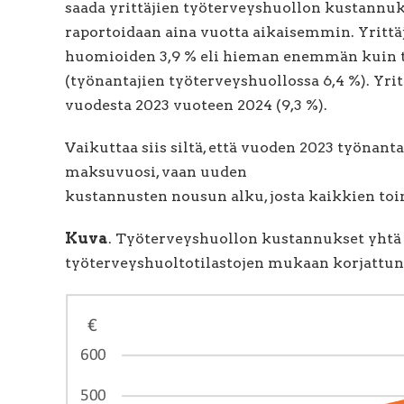
saada yrittäjien työterveyshuollon kustannuks
raportoidaan aina vuotta aikaisemmin. Yritt
huomioiden 3,9 % eli hieman enemmän kuin ty
(työnantajien työterveyshuollossa 6,4 %). Yr
vuodesta 2023 vuoteen 2024 (9,3 %).
Vaikuttaa siis siltä, että vuoden 2023 työnan
maksuvuosi, vaan uuden
kustannusten nousun alku, josta kaikkien toim
Kuva
. Työterveyshuollon kustannukset yhtä
työterveyshuoltotilastojen mukaan korjattu