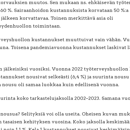
orvauksien muutos. Sen mukaan ns. ehkäisevän työter
o 60 %. Sairaanhoidon kustannuksista korvataan 50 %:a
jälkeen korvattavaa. Toinen merkittävä asia oli
veydenhuollon toimintaan.
rveyshuollon kustannukset muuttuivat vain vähän. V
tuna. Toisena pandemiavuonna kustannukset laskivat 
 jälkeisiksi vuosiksi. Vuonna 2022 työterveyshuollon
annukset nousivat selkeästi (6,4 %) ja suurinta nousu o
 nousu oli samaa luokkaa kuin edellisenä vuonna.
uurinta koko tarkastelujaksolla 2002–2023. Samana vu
 nousua? Selityksiä voi olla useita. Oheisen kuvan mu
 tasaisen kehityksen vuosina. Koko jaksolla keskimä
 noin 1,1 %. Kela 1 kustannukset nousivat keskimäärin