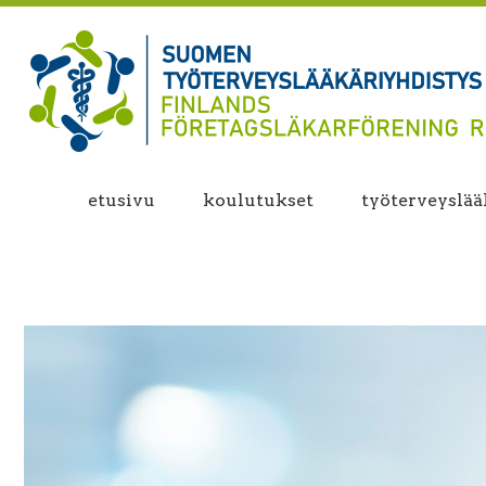
etusivu
koulutukset
työterveyslääk