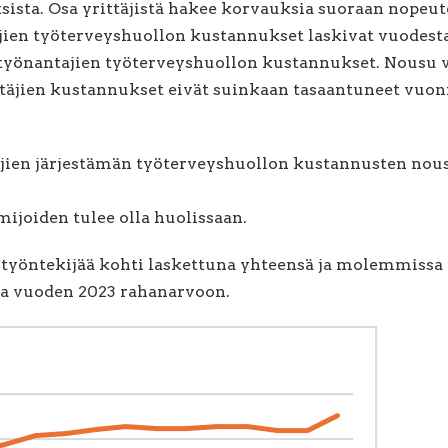
ista. Osa yrittäjistä hakee korvauksia suoraan nopeute
äjien työterveyshuollon kustannukset laskivat vuodest
önantajien työterveyshuollon kustannukset. Nousu vu
ittäjien kustannukset eivät suinkaan tasaantuneet vuo
tajien järjestämän työterveyshuollon kustannusten nou
ijoiden tulee olla huolissaan.
 työntekijää kohti laskettuna yhteensä ja molemmissa
na vuoden 2023 rahanarvoon.