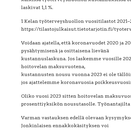
laskivat 1,1 %.
1 Kelan työterveyshuollon vuositilastot 2021–2
https://tilastojulkaisut.tietotarjotin.fi/tyot
Voidaan ajatella, että koronavuodet 2020 ja 
pysähtymisenä ja osittaisena lievänä
kustannuslaskuna. Jos laskemme vuosille 202
hoitovelan maksuvuotena,
kustannusten nousu vuonna 2023 ei ole tällö
jos ajattelemme koronavuosia poikkeusvuosi
Oliko vuosi 2023 sitten hoitovelan maksuvuos
prosenttiyksikön nousutasolle. Työnantajilta
Varman vastauksen edellä olevaan kysymyksee
Jonkinlaisen ennakkokäsityksen voi