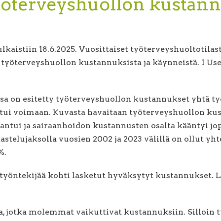
Työterveyshuollon kustan
lkaistiin 18.6.2025. Vuosittaiset työterveyshuoltotilas
 työterveyshuollon kustannuksista ja käynneistä. 1 Use
sa on esitetty työterveyshuollon kustannukset yhtä työ
stui voimaan. Kuvasta havaitaan työterveyshuollon k
aantui ja sairaanhoidon kustannusten osalta kääntyi 
telujaksolla vuosien 2002 ja 2023 välillä on ollut yht
%.
työntekijää kohti lasketut hyväksytyt kustannukset. L
, jotka molemmat vaikuttivat kustannuksiin. Silloin t