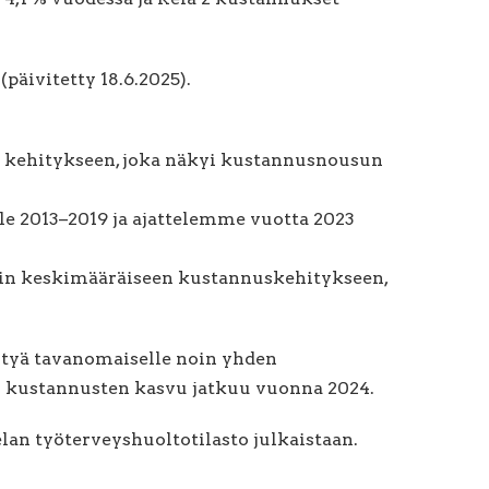
päivitetty 18.6.2025).
ja kehitykseen, joka näkyi kustannusnousun
e 2013–2019 ja ajattelemme vuotta 2023
lin keskimääräiseen kustannuskehitykseen,
äntyä tavanomaiselle noin yhden
an kustannusten kasvu jatkuu vuonna 2024.
an työterveyshuoltotilasto julkaistaan.