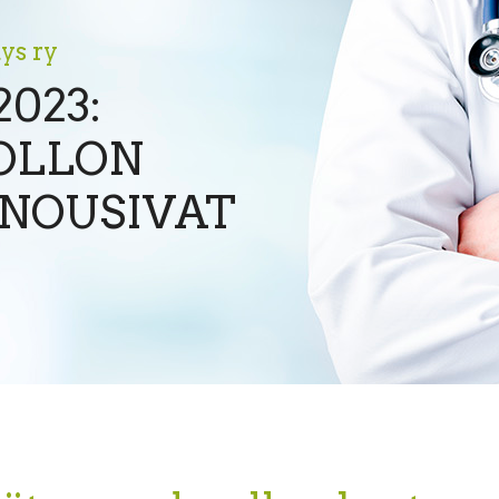
ys ry
023:
OLLON
NOUSIVAT