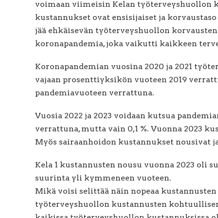
voimaan viimeisin Kelan työterveyshuollon k
kustannukset ovat ensisijaiset ja korvaustas
jää ehkäisevän työterveyshuollon korvausten 
koronapandemia, joka vaikutti kaikkeen ter
Koronapandemian vuosina 2020 ja 2021 työte
vajaan prosenttiyksikön vuoteen 2019 verrat
pandemiavuoteen verrattuna.
Vuosia 2022 ja 2023 voidaan kutsua pandemian
verrattuna, mutta vain 0,1 %. Vuonna 2023 kust
Myös sairaanhoidon kustannukset nousivat ja
Kela 1 kustannusten nousu vuonna 2023 oli s
suurinta yli kymmeneen vuoteen.
Mikä voisi selittää näin nopeaa kustannusten
työterveyshuollon kustannusten kohtuullisen
kaikissa työterveyshuollon kustannuksissa oli